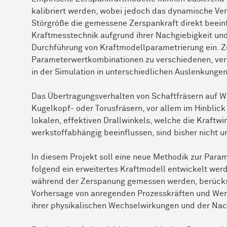
kalibriert werden, wobei jedoch das dynamische Ve
Störgröße die gemessene Zerspankraft direkt beeinf
Kraftmesstechnik aufgrund ihrer Nachgiebigkeit und
Durchführung von Kraftmodellparametrierung ein. Z
Parameterwertkombinationen zu verschiedenen, verg
in der Simulation in unterschiedlichen Auslenkungen
Das Übertragungsverhalten von Schaftfräsern auf 
Kugelkopf- oder Torusfräsern, vor allem im Hinblick
lokalen, effektiven Drallwinkels, welche die Kraftwi
werkstoffabhängig beeinflussen, sind bisher nicht 
In diesem Projekt soll eine neue Methodik zur Para
folgend ein erweitertes Kraftmodell entwickelt we
während der Zerspanung gemessen werden, berücksi
Vorhersage von anregenden Prozesskräften und We
ihrer physikalischen Wechselwirkungen und der Nac