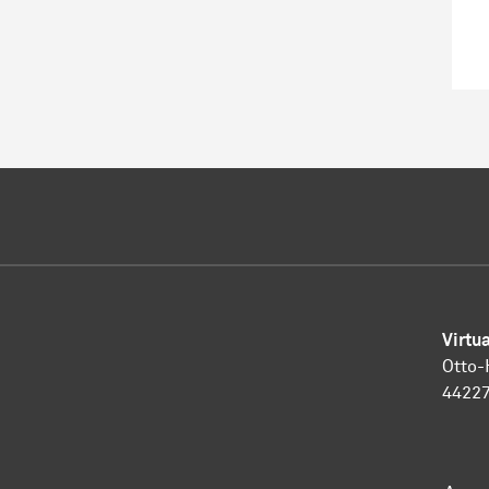
Virtu
Otto-
4422