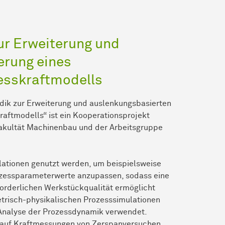
ur Erweiterung und
erung eines
esskraftmodells
ik zur Erweiterung und auslenkungsbasierten
raftmodells“ ist ein Kooperationsprojekt
Fakultät Machinenbau und der Arbeitsgruppe
ationen genutzt werden, um beispielsweise
zessparameterwerte anzupassen, sodass eine
forderlichen Werkstückqualität ermöglicht
trisch-physikalischen Prozesssimulationen
 Analyse der Prozessdynamik verwendet.
 auf Kraftmessungen von Zerspanversuchen