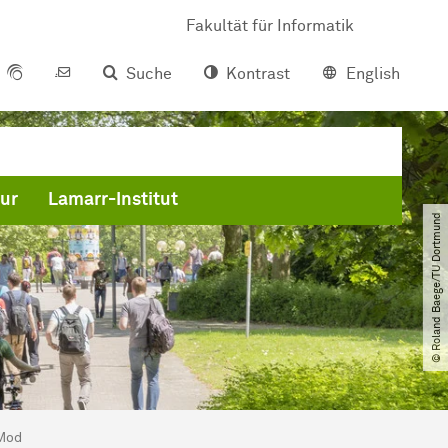
Fakultät für Informatik
Suche
Kontrast
English
tur
Lamarr-Institut
© Roland Baege​/​TU Dortmund
Mod