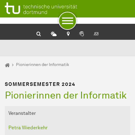
Zum Navigationspfad
Unterseiten von „Sommersemester 24“
Zur Navigation
Zum Schnellzugriff
Zum Fuß der Seite mit weiteren Services
Zum Inhalt
Zur Startseite
Sie sind hier:
Startseite
Pionierinnen der Informatik
SOMMERSEMESTER 2024
Pionierinnen der Informatik
Veranstalter
Petra Wiederkehr