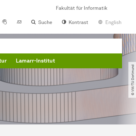
Fakultät für Informatik
Suche
Kontrast
English
tur
Lamarr-Institut
© VM​/​TU Dortmund