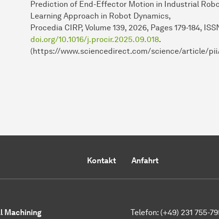
Prediction of End-Effector Motion in Industrial Ro
Learning Approach in Robot Dynamics,
Procedia CIRP, Volume 139, 2026, Pages 179-184, ISS
doi.org/10.1016/j.procir.2025.09.018
.
(https://www.sciencedirect.com/science/article/p
Kontakt
Anfahrt
al Machining
Telefon: (+49) 231 755-7