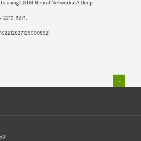
bots using LSTM Neural Networks: A Deep
N 2212-8271,
ii/S2212827125009862)
Zum Seit
953