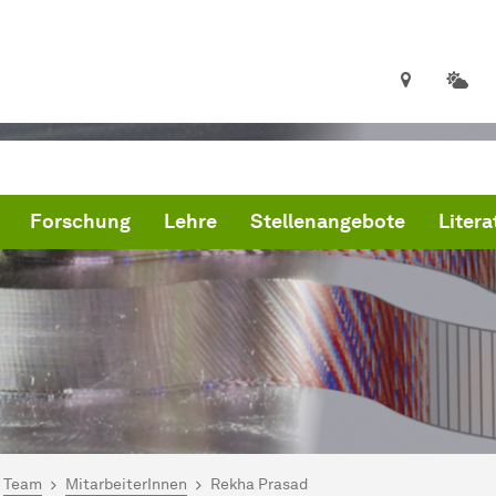
Forschung
Lehre
Stellenangebote
Litera
ind hier:
artseite
Team
MitarbeiterInnen
Rekha Prasad