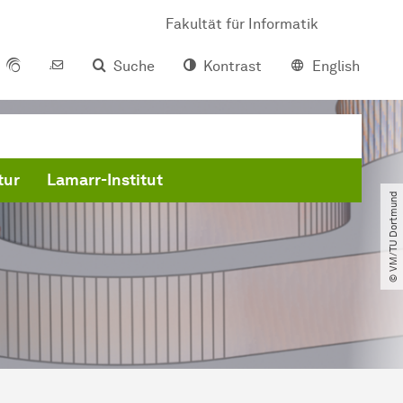
Fakultät für Informatik
Suche
Kontrast
English
tur
Lamarr-Institut
© VM​/​TU Dortmund