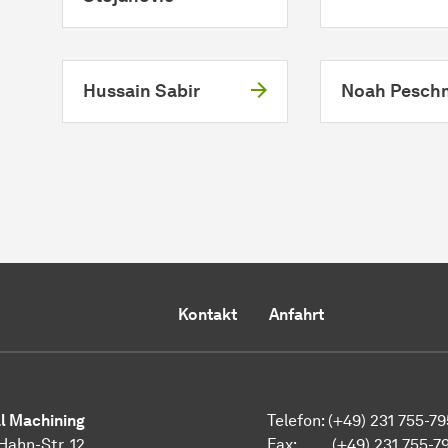
Hussain Sabir
Noah Pesch
Kontakt
Anfahrt
al Machining
Telefon: (+49) 231 755-7
Hahn-Str. 12
Fax: (+49) 231 755-7