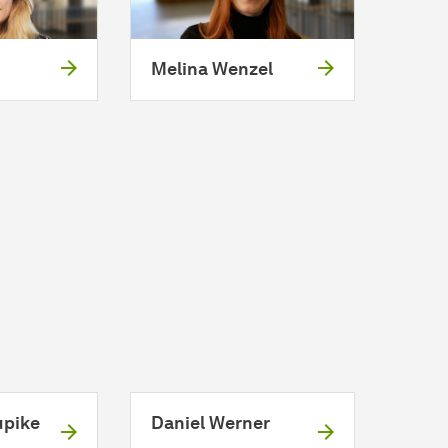
Melina Wenzel
upike
Daniel Werner