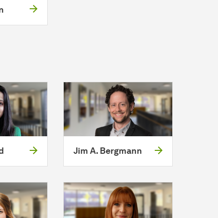
n
d
Jim A. Bergmann