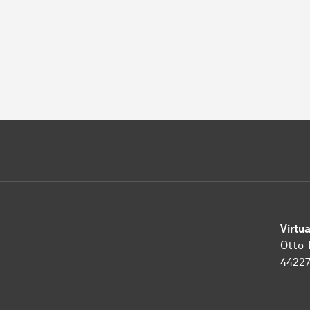
Virtu
Otto-
4422