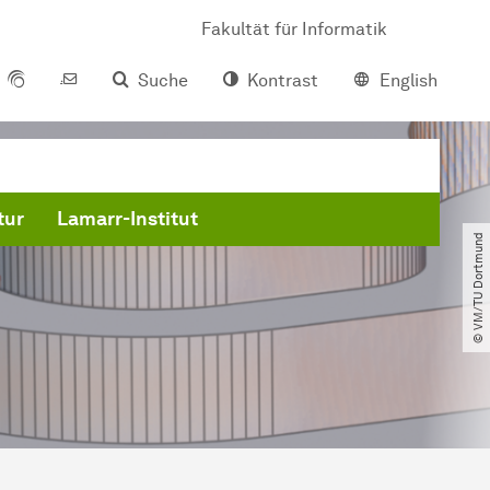
Fakultät für Informatik
Suche
Kontrast
English
tur
Lamarr-Institut
© VM​/​TU Dortmund