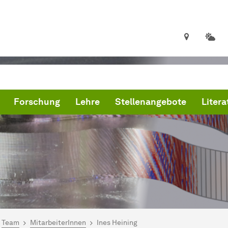
Forschung
Lehre
Stellenangebote
Litera
ind hier:
artseite
Team
MitarbeiterInnen
Ines Heining