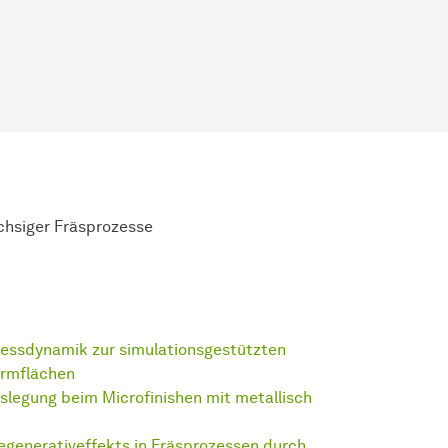
chsiger Fräsprozesse
zessdynamik zur simulationsgestützten
ormflächen
legung beim Microfinishen mit metallisch
generativeffekts in Fräsprozessen durch