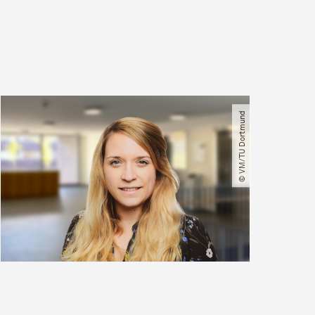
© VM​/​TU Dortmund