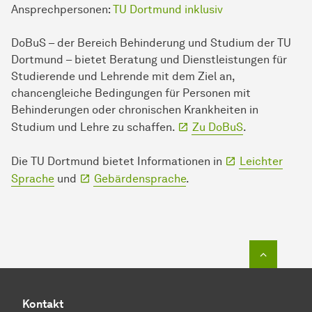
Ansprechpersonen:
TU Dortmund inklusiv
DoBuS – der Bereich Behinderung und Studium der TU
Dortmund – bietet Beratung und Dienstleistungen für
Studierende und Lehrende mit dem Ziel an,
chancengleiche Bedingungen für Personen mit
Behinderungen oder chronischen Krankheiten in
Studium und Lehre zu schaffen.
Zu DoBuS
.
Die TU Dort­mund bietet In­for­ma­ti­onen in
Leichter
Sprache
und
Gebärdensprache
.
Zum Seit
Kontakt