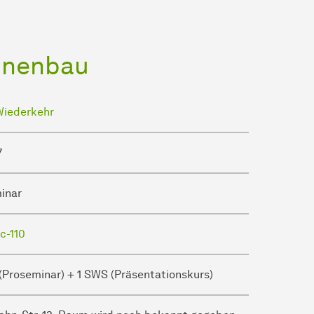
hinenbau
Wiederkehr
7
inar
c-110
(Proseminar) + 1 SWS (Präsentationskurs)