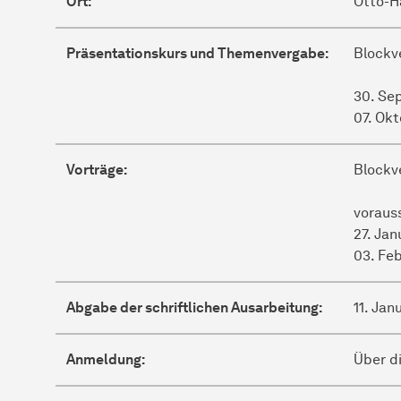
Ort:
Otto-H
Präsentationskurs und Themenvergabe:
Blockv
30. Se
07. Ok
Vorträge:
Blockv
vorauss
27. Jan
03. Fe
Abgabe der schriftlichen Ausarbeitung:
11. Jan
Anmeldung:
Über d