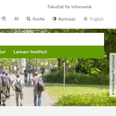
Fakultät für Informatik
Suche
Kontrast
English
tur
Lamarr-Institut
© Roland Baege​/​TU Dortmund