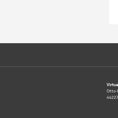
Virtu
Otto-
4422